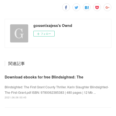
gossetixajess's Ownd
フォロー
関連記事
Download ebooks for free Blindsighted: The
Blindsighted: The First Grant County Thriller. Karin Slaughter Blindsighted-
The-First-Grant.pdf ISBN: 9780062385383 | 480 pages | 12 Mb ...
2021.06.06 00:45