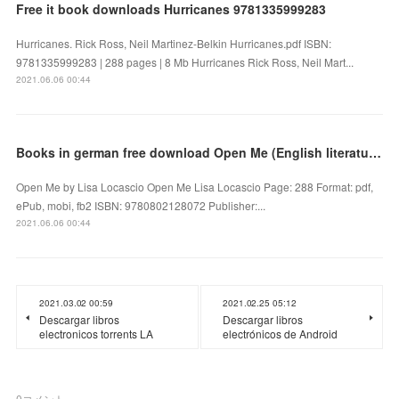
Free it book downloads Hurricanes 9781335999283
Hurricanes. Rick Ross, Neil Martinez-Belkin Hurricanes.pdf ISBN:
9781335999283 | 288 pages | 8 Mb Hurricanes Rick Ross, Neil Mart...
2021.06.06 00:44
Books in german free download Open Me (English literature)
Open Me by Lisa Locascio Open Me Lisa Locascio Page: 288 Format: pdf,
ePub, mobi, fb2 ISBN: 9780802128072 Publisher:...
2021.06.06 00:44
2021.03.02 00:59
2021.02.25 05:12
Descargar libros
Descargar libros
electronicos torrents LA
electrónicos de Android
0
コメント